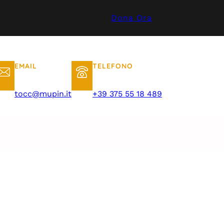
Dona Ora
EMAIL
TELEFONO
tocc@mupin.it
+39 375 55 18 489