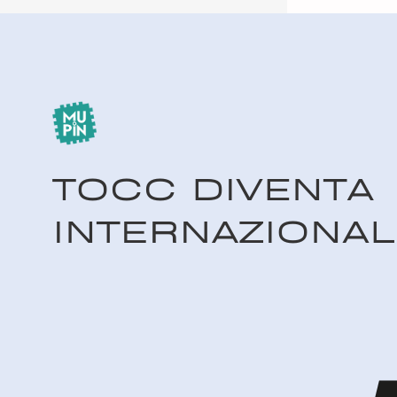
TOCC contribuirà ad Eureka3D-XR
Siamo felici di annunciare una
nuova collaborazione tra il
Museo Piemontese
dell’Informatica…