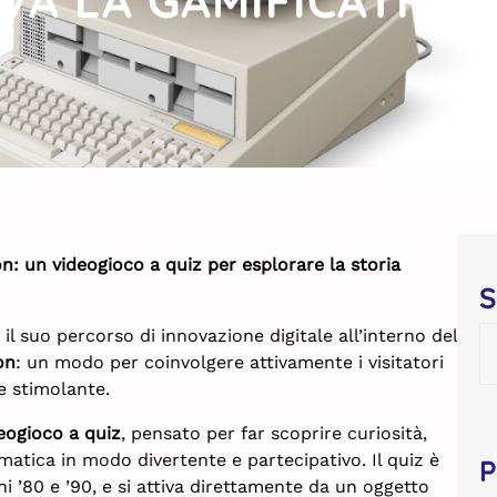
VA LA GAMIFICATION
on: un videogioco a quiz per esplorare la storia
S
il suo percorso di innovazione digitale all’interno del
on
: un modo per coinvolgere attivamente i visitatori
e stimolante.
eogioco a quiz
, pensato per far scoprire curiosità,
matica in modo divertente e partecipativo. Il quiz è
P
i ’80 e ’90, e si attiva direttamente da un oggetto