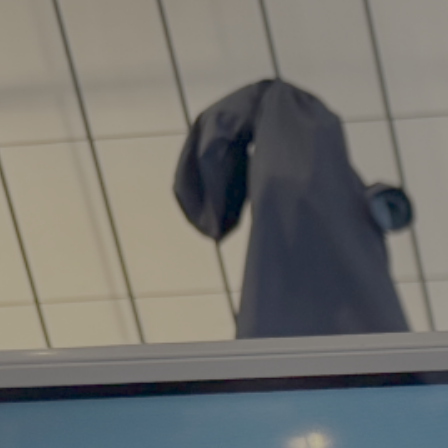
Ricercatrici e dei Ricercatori di
Torino
Siamo stati alla Notte delle
Ricercatrici e Ricercatori (U-
Night Project) organizzata dal…